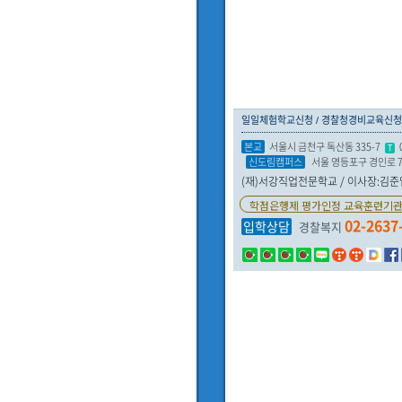
일일체험학교신청
경찰청경비교육신청
본교
서울시 금천구 독산동 335-7
T
신도림캠퍼스
서울 영등포구 경인로 
(재)서강직업전문학교 / 이사장:김준엽 /
학점은행제 평가인정 교육훈련기
02-2637
입학상담
경찰복지