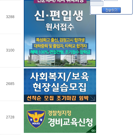
3288
3100
2685
2728