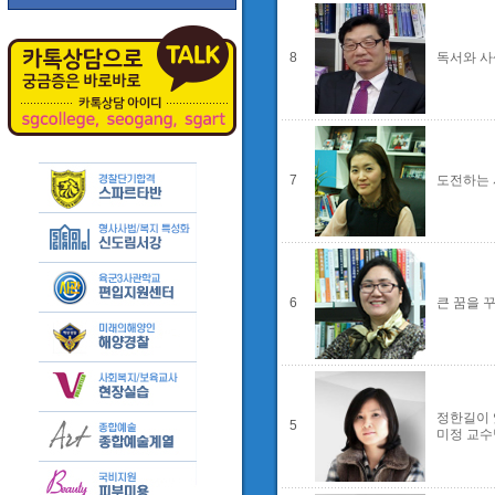
8
독서와 사
7
도전하는 
6
큰 꿈을 
정한길이 
5
미정 교수