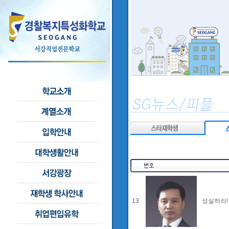
13
성실하라!