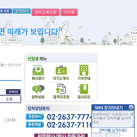
경비교육신청
이수증
면 미래가 보입니다"
피플
>
교수스타
13745
•
•