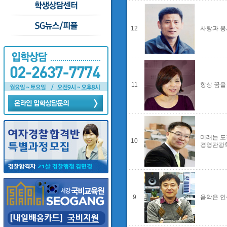
12
사랑과 봉
11
항상 꿈을
미래는 도
10
경영관광
9
음악은 인