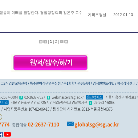
믿음이 미래를 결정한다. 경찰행정학과 김은주 교수
기획조정실
2012-01-13
|
1
|
2
|
고3직업반교육신청
특수분야직무연수신청
주1회학사과정신청
임직원인트라넷
학생상담센터
2-2637-6004
02-2637-7227
webmaster@sg.ac.kr
용산캠퍼스
서울시 용산구 한강로3가 
F
E
캠퍼스
서울 영등포구 경인로 725 서강직업전문학교 경찰복지관
02-2637-6068
T
 사업자등록번호 107-82-06413 / 통신판매 허가번호 2013-서울금천-0375
7774
02-2637-7110
globalsg@sg.ac.kr
종합예술