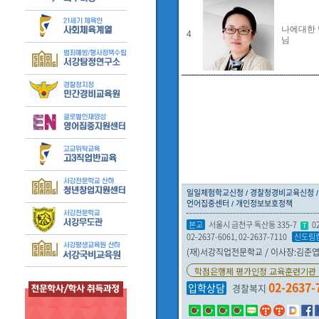
나에대한 
4
님
일일체험학교신청
경찰청경비교육신청
언어집중센터
개인정보보호정책
본교
서울시 금천구 독산동 335-7
0
T
02-2637-6061, 02-2637-7110
신도림
(재)서강직업전문학교 / 이사장:김준엽 /
학점은행제 평가인정 교육훈련기관
02-2637-
입학상담
경찰복지